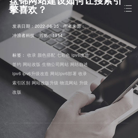
擎喜欢？
发表日期：2022-06-25 作者来源：
冲浪者科技 浏览：1914
标签：
收录
颜色搭配
七彩色
ipv6改造
签约
网站改版
生物公司网站
网站自述
ipv6
ipv6升级改造
网站ipv6部署
收录
索引区别
网站改版升级
物流网站
升级
改版