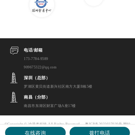
电话/邮箱
173-7784-9589
909675322@qq.com
深圳（总部）
罗湖区黄贝街道新兴社区南方大厦B栋5楼
南昌（分部）
南昌市东湖区财富广场A座17楼
©Copyright © 冲浪者科技 All Rights Reserved.
粤ICP备2022027929号
网站
在线咨询
拨打电话
地图