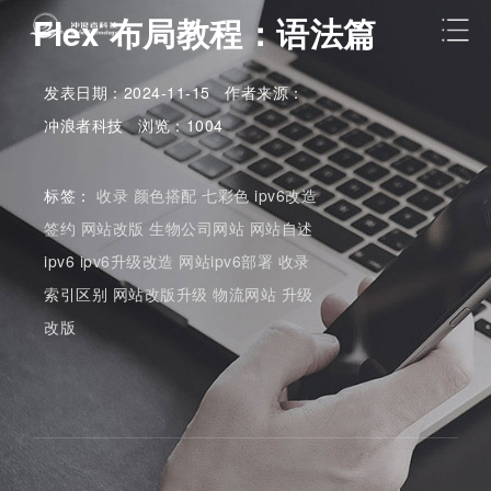
Flex 布局教程：语法篇
发表日期：2024-11-15 作者来源：
冲浪者科技 浏览：1004
标签：
收录
颜色搭配
七彩色
ipv6改造
签约
网站改版
生物公司网站
网站自述
ipv6
ipv6升级改造
网站ipv6部署
收录
索引区别
网站改版升级
物流网站
升级
改版