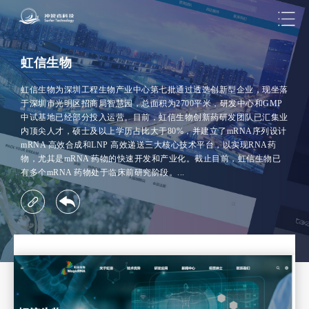
虹信生物
虹信生物为深圳工程生物产业中心第七批通过透选创新型企业，现坐落
于深圳市光明区招商局智慧园，总面积为2700平米，研发中心和GMP
中试基地已经部分投入运营。目前，虹信生物创新药研发团队已汇集业
内顶尖人才，硕士及以上学历占比大于80%，并建立了mRNA序列设计
mRNA 高效合成和LNP 高效递送三大核心技术平台，以实现RNA药
物，尤其是mRNA 药物的快速开发和产业化。截止目前，虹信生物已
有多个mRNA 药物处于临床前研究阶段。...