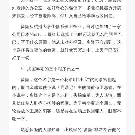
大学四年，他基本上整天泡在图书馆，机房，还会跑
到老师的办公室，在好奇心的驱使下，多隆把机器拆开搞
来搞去，经常被老师骂，然后又自己给乖乖地装回去。
多隆从杭州大学生物系硕士毕业，当时也拿到了一家
公司日本的offer，最终却选择了当时还籍籍无名的阿里巴
巴，至于什么原因，他从未对外提及。多隆不会想到，这
个选择将改变他的命运，就好像冥冥之中，上天早已安排
好了一切。
3、淘宝早期的三个程序员之一
多隆，这个名字是一位花名叫“小宝”的同事给他起
的，取自金庸武侠小说《鹿鼎记》中的御前侍卫总管。在
小说中，多隆这个人是个老粗，头脑简单，为人热情，而
且信任别人到掏心掏肺的程度。为了韦小宝这个朋友，无
论要放沐王府的刺客，还是要在法场上救回犯人，眼都不
眨一下。
熟悉多隆的人都知道，小说里的“多隆”非常符合他的