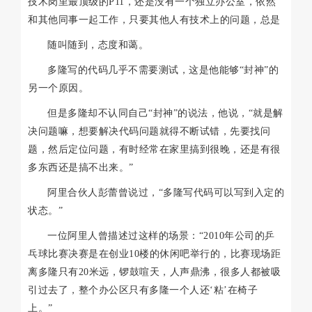
技术岗里最顶级的P11，还是没有一个独立办公室，依然
和其他同事一起工作，只要其他人有技术上的问题，总是
随叫随到，态度和蔼。
多隆写的代码几乎不需要测试，这是他能够“封神”的
另一个原因。
但是多隆却不认同自己“封神”的说法，他说，“就是解
决问题嘛，想要解决代码问题就得不断试错，先要找问
题，然后定位问题，有时经常在家里搞到很晚，还是有很
多东西还是搞不出来。”
阿里合伙人彭蕾曾说过，“多隆写代码可以写到入定的
状态。”
一位阿里人曾描述过这样的场景：“2010年公司的乒
乓球比赛决赛是在创业10楼的休闲吧举行的，比赛现场距
离多隆只有20米远，锣鼓喧天，人声鼎沸，很多人都被吸
引过去了，整个办公区只有多隆一个人还‘粘’在椅子
上。”