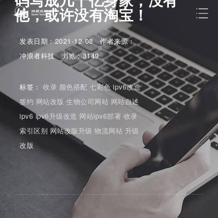
他，或许没有淘宝！
发表日期：2021-12-08 作者来源：
冲浪者科技 浏览：3149
标签：
收录
颜色搭配
七彩色
ipv6改造
签约
网站改版
生物公司网站
网站自述
ipv6
ipv6升级改造
网站ipv6部署
收录
索引区别
网站改版升级
物流网站
升级
改版