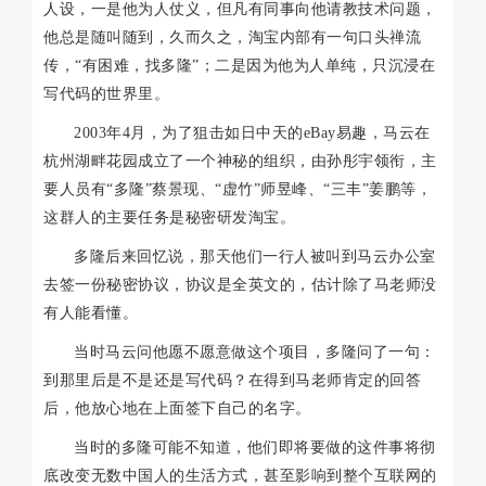
人设，一是他为人仗义，但凡有同事向他请教技术问题，
他总是随叫随到，久而久之，淘宝内部有一句口头禅流
传，“有困难，找多隆”；二是因为他为人单纯，只沉浸在
写代码的世界里。
2003年4月，为了狙击如日中天的eBay易趣，马云在
杭州湖畔花园成立了一个神秘的组织，由孙彤宇领衔，主
要人员有“多隆”蔡景现、“虚竹”师昱峰、“三丰”姜鹏等，
这群人的主要任务是秘密研发淘宝。
多隆后来回忆说，那天他们一行人被叫到马云办公室
去签一份秘密协议，协议是全英文的，估计除了马老师没
有人能看懂。
当时马云问他愿不愿意做这个项目，多隆问了一句：
到那里后是不是还是写代码？在得到马老师肯定的回答
后，他放心地在上面签下自己的名字。
当时的多隆可能不知道，他们即将要做的这件事将彻
底改变无数中国人的生活方式，甚至影响到整个互联网的