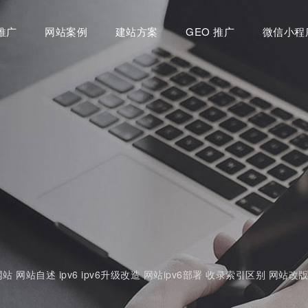
推广
网站案例
建站方案
GEO 推广
微信小程
网站
网站自述
ipv6
ipv6升级改造
网站ipv6部署
收录索引区别
网站改