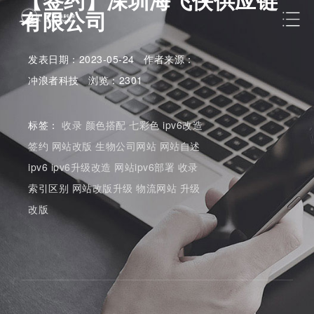
有限公司
发表日期：2023-05-24 作者来源：
冲浪者科技 浏览：2301
标签：
收录
颜色搭配
七彩色
ipv6改造
签约
网站改版
生物公司网站
网站自述
ipv6
ipv6升级改造
网站ipv6部署
收录
索引区别
网站改版升级
物流网站
升级
改版